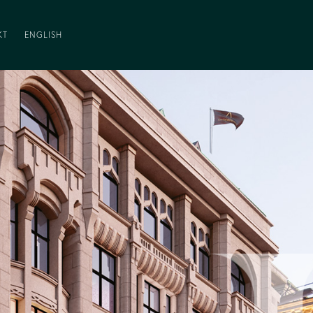
KT
ENGLISH