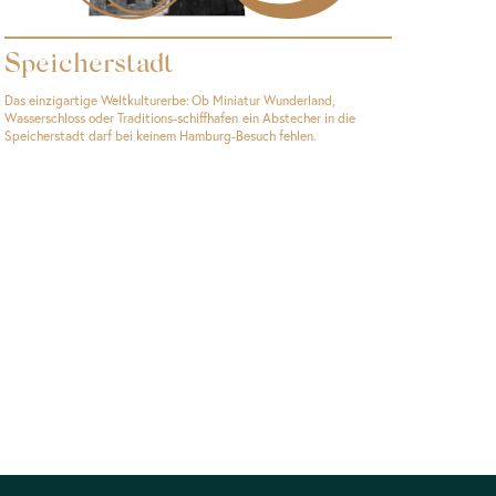
Speicherstadt
Das einzigartige Weltkulturerbe: Ob Miniatur Wunderland,
Wasserschloss oder Traditions-schiffhafen ein Abstecher in die
Speicherstadt darf bei keinem Hamburg-Besuch fehlen.