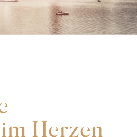
e –
 im Herzen